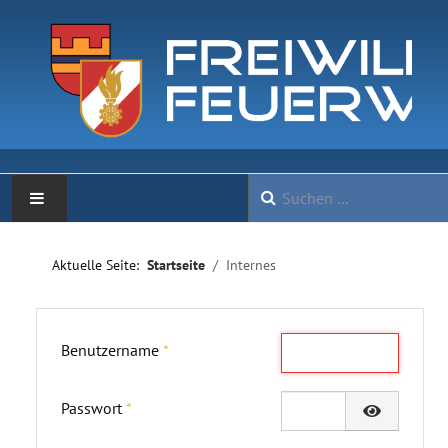
NEWS
Aktuelle Seite:
Startseite
Internes
KOMMANDO
JUGEND
Benutzername
*
CHRONIK
Passwort
*
Passwort a